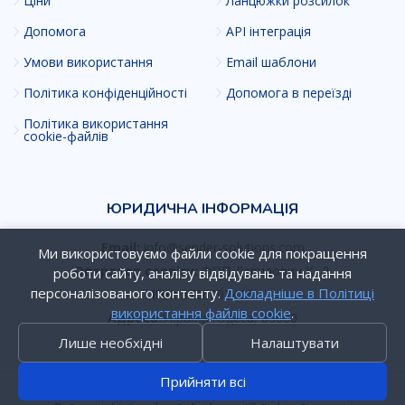
Ціни
Ланцюжки розсилок
Допомога
API інтеграція
Умови використання
Email шаблони
Політика конфіденційності
Допомога в переїзді
Політика використання
cookie-файлів
ЮРИДИЧНА ІНФОРМАЦІЯ
Email:
info@sender-solutions.com
Ми використовуємо файли cookie для покращення
Оператор сервісу:
ФОП Давидович К. Д.
роботи сайту, аналізу відвідувань та надання
персоналізованого контенту.
Докладніше в Політиці
ІПН:
3706002428
використання файлів cookie
.
Адреса:
Україна, Одеса, 65000
Лише необхідні
Налаштувати
Прийняти всі