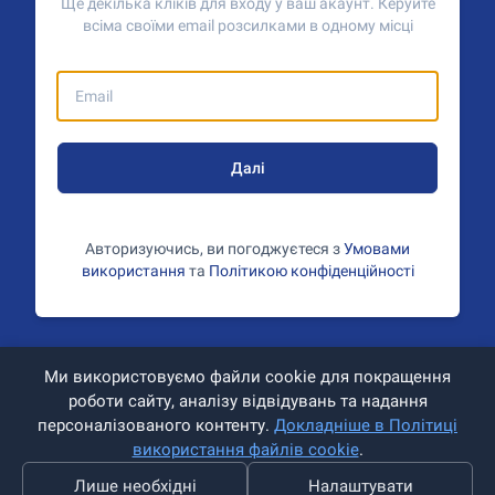
Ще декілька кліків для входу у ваш акаунт. Керуйте
всіма своїми email розсилками в одному місці
Далі
Авторизуючись, ви погоджуєтеся з
Умовами
використання
та
Політикою конфіденційності
Ми використовуємо файли cookie для покращення
роботи сайту, аналізу відвідувань та надання
персоналізованого контенту.
Докладніше в Політиці
використання файлів cookie
.
Лише необхідні
Налаштувати