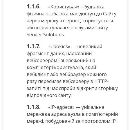
1.1.6.
«Користувач» – будь-яка
фізична особа, яка має доступ до Сайту
через мережу Інтернет, користується
або користувалася послугами сайту
Sender Solutions.
1.1.7.
«Cookies» — невеликий
фрагмент даних, надісланий
вебсервером і збережений на
комп’ютері користувача, який
вебклієнт або веббраузер кожного
разу пересилає вебсерверу в HTTP-
запиті під час спроби відкрити сторінку
відповідного сайту.
1.1.8.
«IP-адреса» — унікальна
мережева адреса вузла в комп’ютерній
мережі, побудованій за протоколом IP.