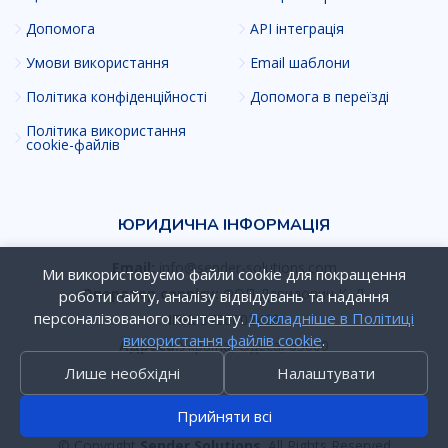
Допомога
API інтеграція
Умови використання
Email шаблони
Політика конфіденційності
Допомога в переїзді
Політика використання
cookie-файлів
ЮРИДИЧНА ІНФОРМАЦІЯ
Email:
info@sender-solutions.com
Ми використовуємо файли cookie для покращення
Оператор сервісу:
ФОП Давидович К. Д.
роботи сайту, аналізу відвідувань та надання
персоналізованого контенту.
Докладніше в Політиці
ІПН:
3706002428
використання файлів cookie
.
Адреса:
Україна, Одеса, 65000
Лише необхідні
Налаштувати
Прийняти всі
© Copyright
Sender Solutions
. All Rights Reserved